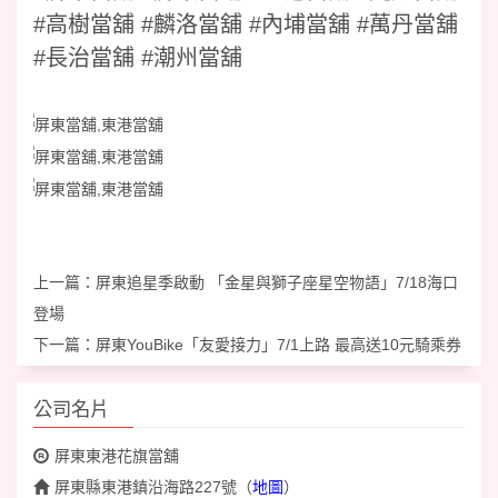
#高樹當舖 #麟洛當舖 #內埔當舖 #萬丹當舖
#長治當舖 #潮州當舖
上一篇：
屏東追星季啟動 「金星與獅子座星空物語」7/18海口
登場
下一篇：
屏東YouBike「友愛接力」7/1上路 最高送10元騎乘券
公司名片
屏東東港花旗當舖
屏東縣東港鎮沿海路227號
（
地圖
）