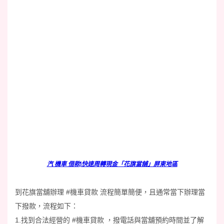
汽 機車 借款|快速周轉現金「花旗當舖」屏東地區
到花旗當舖辦理
#機車貸款
流程簡單簡便，且通常當下辦理當
下撥款，流程如下：
1.找到合法經營的
#機車貸款
，撥電話與當舖預約時間並了解