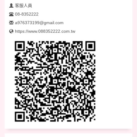
客服人員
08-8352222
a976373199@gmail.com
https://www.088352222.com.tw