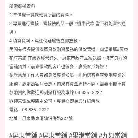
所需攜帶資料
2.準備機車貸款融資所需的資料。
3.專員進行審核，審核快的話一般
#機車貸款
當下就能審核通
過。
4.填寫資料，無任何疑慮後立即放款。
民間有很多提供機車貸款融資服務的借款管道，向您推薦
#屏東
花旗當舖
在業界經營許久，屏東市政府立案執照，擁有良好的
當舖資質，前來借款的客戶也很多，廣受客戶好評！
花旗當舖工作人員都具備專業知識，能夠讓客戶享受到專業的
服務，處處為客戶著想，如果有資金周轉不開，需要用機車貸
款融資的你歡迎即刻撥打服務專線 08-835--2222
歡迎來電或親臨本公司，專員立即為您詳細解說
電話：08-835--2222
地址：屏東縣東港鎮沿海路227號
#屏東當舖 #屏東當鋪 #里港當舖 #九如當舖