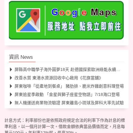
資訊 News
屏縣高中職學子海外圓夢18天 赴德國探索歐洲綠能永續工業
改善水質 東港水資源回收中心啟用《花旗當舖》
屏東咖啡「從產地到餐桌」 豬肋排、脆米炸雞創意料理登場
屏東追星季啟動 「金星與獅子座星空物語」7/18海口登場
無人機運送商業物流驗證 屏東離島小琉球及屏科大率先試驗
計息方式：利率部份也是依照政府規定合法的利率下作為計息的標
準利息，以一個月計算一次。借款金額依典當品價值而定，月息每
萬元100元，年利率12%起，最高30%。