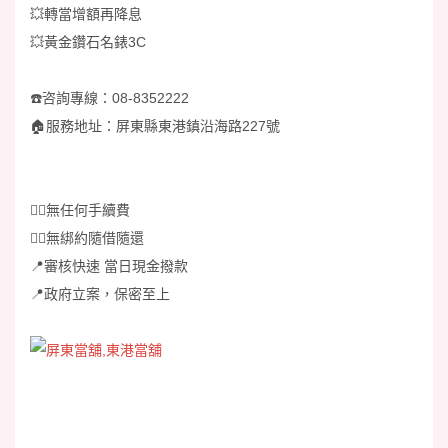
💥轉當增額再降息
💥黃金鑽石名錶3C
☎️咨詢專線：08-8352222
🏠️服務地址：屏東縣東港鎮沿海路227號
👉🏻無任何手續費
👉🏻無綁約隨借隨還
📍審核快速 當日現金撥款
📍政府立案，保密至上