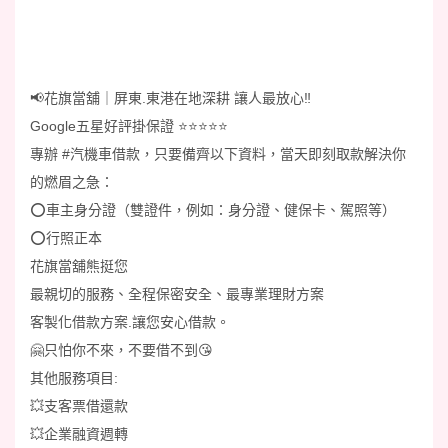
📢花旗當舖｜屏東.東港在地深耕 讓人最放心‼️
Google五星好評掛保證 ⭐️⭐️⭐️⭐️⭐️
專辦 #汽機車借款，只要備齊以下資料，當天即刻取款解決你
的燃眉之急：
⭕️車主身分證（雙證件，例如：身分證、健保卡、駕照等）
⭕️行照正本
花旗當舖熊挺您
最親切的服務、全程保密安全、最專業理財方案
客製化借款方案.讓您安心借款。
🤗只怕你不來，不要借不到😘
其他服務項目:
💥支客票借還款
💥企業融資週轉