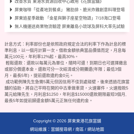
改善水質 東港水資源回收中心啟用《花旗當舖》
屏東咖啡「從產地到餐桌」 豬肋排、脆米炸雞創意料理登場
屏東追星季啟動 「金星與獅子座星空物語」7/18海口登場
無人機運送商業物流驗證 屏東離島小琉球及屏科大率先試驗
計息方式：利率部份也是依照政府規定合法的利率下作為計息的標
準利息，以一個月計算一次。借款金額依典當品價值而定，月息每
萬元100元，年利率12%起，最高30%。
輕鬆還款：還款以每萬元為單位，隨時可還！到期日也可選擇繳息
或部分償還本金，還款可分一次結清或分期攤還(年限；最低3個
月，最長5年)，提前還款違約金0元。
成功範例陳先生急需5萬元但因信用不佳到處碰壁，後來透過花旗當
舖的協助，將自己平時在開的中古車做車貸，火速審件，火速撥款5
萬元給陳先生，月利息$1250，年利息$15000還款期限最短3個月,
最長5年如提前歸還金額5萬元正無任何違約金。
Copyright © 2026
屏東東港花旗當舖
網站維護：
當舖搜尋網
/
南區
/
網站地圖